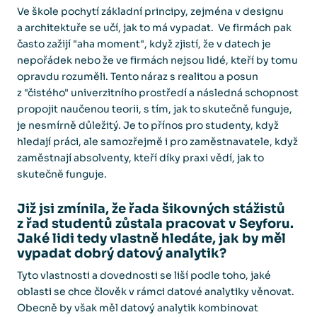
Ve škole pochytí základní principy, zejména v designu
a architektuře se učí, jak to má vypadat. Ve firmách pak
často zažijí "aha moment", když zjistí, že v datech je
nepořádek nebo že ve firmách nejsou lidé, kteří by tomu
opravdu rozuměli. Tento náraz s realitou a posun
z "čistého" univerzitního prostředí a následná schopnost
propojit naučenou teorii, s tím, jak to skutečně funguje,
je nesmírně důležitý. Je to přínos pro studenty, když
hledají práci, ale samozřejmě i pro zaměstnavatele, když
zaměstnají absolventy, kteří díky praxi vědí, jak to
skutečně funguje.
Již jsi zmínila, že řada šikovných stážistů
z řad studentů zůstala pracovat v Seyforu.
Jaké lidi tedy vlastně hledáte, jak by měl
vypadat dobrý datový analytik?
Tyto vlastnosti a dovednosti se liší podle toho, jaké
oblasti se chce člověk v rámci datové analytiky věnovat.
Obecně by však měl datový analytik kombinovat