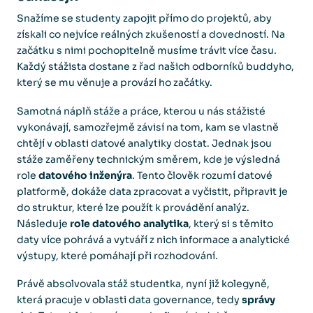
Snažíme se studenty zapojit přímo do projektů, aby
získali co nejvíce reálných zkušeností a dovedností. Na
začátku s nimi pochopitelně musíme trávit více času.
Každý stážista dostane z řad našich odborníků buddyho,
který se mu věnuje a provází ho začátky.
Samotná náplň stáže a práce, kterou u nás stážisté
vykonávají, samozřejmě závisí na tom, kam se vlastně
chtějí v oblasti datové analytiky dostat. Jednak jsou
stáže zaměřeny technickým směrem, kde je výsledná
role
datového inženýra
. Tento člověk rozumí datové
platformě, dokáže data zpracovat a vyčistit, připravit je
do struktur, které lze použít k provádění analýz.
Následuje
role datového analytika
, který si s těmito
daty více pohrává a vytváří z nich informace a analytické
výstupy, které pomáhají při rozhodování.
Právě absolvovala stáž studentka, nyní již kolegyně,
která pracuje v oblasti data governance, tedy
správy