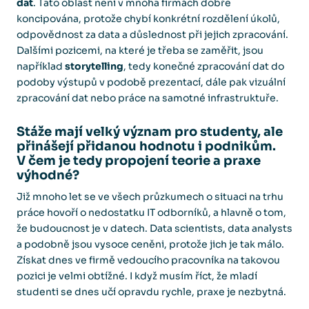
dat
. Tato oblast není v mnoha firmách dobře
koncipována, protože chybí konkrétní rozdělení úkolů,
odpovědnost za data a důslednost při jejich zpracování.
Dalšími pozicemi, na které je třeba se zaměřit, jsou
například
storytelling
, tedy konečné zpracování dat do
podoby výstupů v podobě prezentací, dále pak vizuální
zpracování dat nebo práce na samotné infrastruktuře.
Stáže mají velký význam pro studenty, ale
přinášejí přidanou hodnotu i podnikům.
V čem je tedy propojení teorie a praxe
výhodné?
Již mnoho let se ve všech průzkumech o situaci na trhu
práce hovoří o nedostatku IT odborníků, a hlavně o tom,
že budoucnost je v datech. Data scientists, data analysts
a podobně jsou vysoce ceněni, protože jich je tak málo.
Získat dnes ve firmě vedoucího pracovníka na takovou
pozici je velmi obtížné. I když musím říct, že mladí
studenti se dnes učí opravdu rychle, praxe je nezbytná.