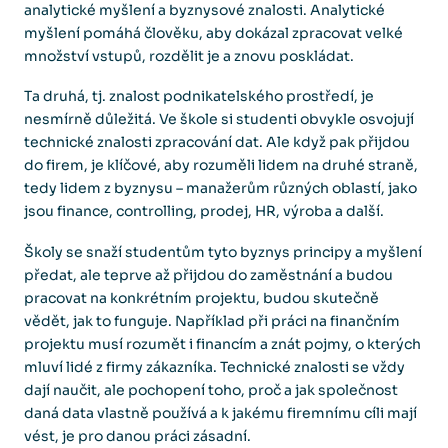
analytické myšlení a byznysové znalosti. Analytické
myšlení pomáhá člověku, aby dokázal zpracovat velké
množství vstupů, rozdělit je a znovu poskládat.
Ta druhá, tj. znalost podnikatelského prostředí, je
nesmírně důležitá. Ve škole si studenti obvykle osvojují
technické znalosti zpracování dat. Ale když pak přijdou
do firem, je klíčové, aby rozuměli lidem na druhé straně,
tedy lidem z byznysu – manažerům různých oblastí, jako
jsou finance, controlling, prodej, HR, výroba a další.
Školy se snaží studentům tyto byznys principy a myšlení
předat, ale teprve až přijdou do zaměstnání a budou
pracovat na konkrétním projektu, budou skutečně
vědět, jak to funguje. Například při práci na finančním
projektu musí rozumět i financím a znát pojmy, o kterých
mluví lidé z firmy zákazníka. Technické znalosti se vždy
dají naučit, ale pochopení toho, proč a jak společnost
daná data vlastně používá a k jakému firemnímu cíli mají
vést, je pro danou práci zásadní.