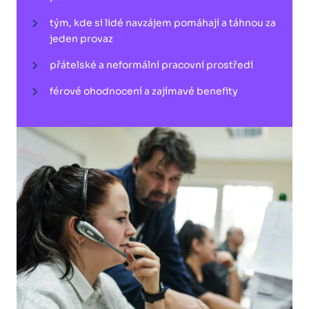
tým, kde si lidé navzájem pomáhají a táhnou za
jeden provaz
přátelské a neformální pracovní prostředí
férové ohodnocení a zajímavé benefity