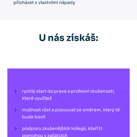
přicházet s vlastními nápady
U nás získáš:
rychlý start do praxe a profesní zkušenosti,
které využiješ
možnost růst a posouvat se směrem, který tě
bude bavit
podporu zkušenějších kolegů, kteří ti
pomohou v začátcích