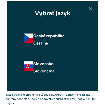
Vybrať jazyk
Česká republika
Čeština
Slovensko
Slovenčina
Tato stránka je chráněna službou reCAPTCHA a platí na ni
zásady
ochrany osobních údajů
a
podmínky používání služby Google
. | © 2025
Seyfor