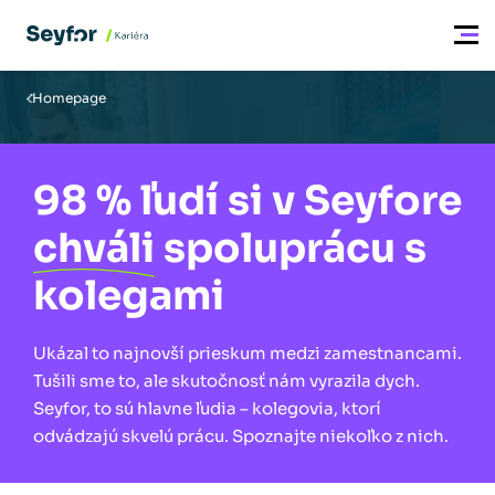
Homepage
98 % ľudí si v Seyfore
chváli
spoluprácu s
kolegami
Ukázal to najnovší prieskum medzi zamestnancami.
Tušili sme to, ale skutočnosť nám vyrazila dych.
Seyfor, to sú hlavne ľudia – kolegovia, ktorí
odvádzajú skvelú prácu. Spoznajte niekoľko z nich.