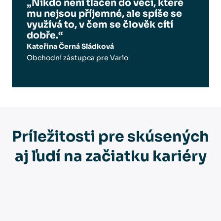
„Nikdo není tlačen do věcí, které
mu nejsou příjemné, ale spíše se
využívá to, v čem se člověk cítí
dobře.“
Kateřina Černá Sládková
Obchodní zástupca pre Vario
Príležitosti pre skúsených
aj ľudí na začiatku kariéry