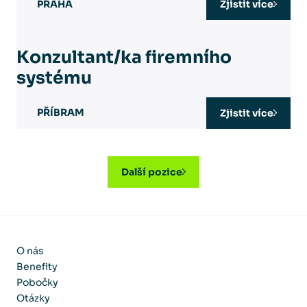
PRAHA
Zjistit více
Konzultant/ka firemního
systému
PŘÍBRAM
Zjistit více
Další pozice
O nás
Benefity
Pobočky
Otázky